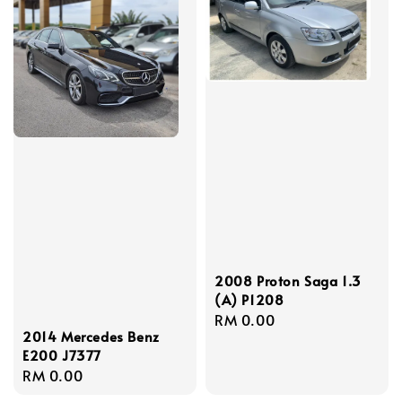
2008 Proton Saga 1.3
(A) P1208
Regular
RM 0.00
2014 Mercedes Benz
price
E200 J7377
Regular
RM 0.00
price