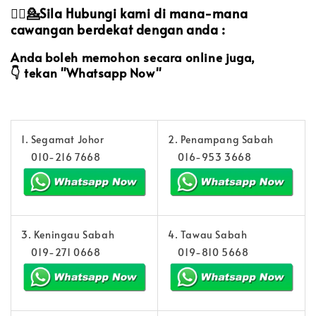
💁‍♀️💁Sila Hubungi kami di mana-mana
cawangan berdekat dengan anda :
Anda boleh memohon secara online juga,
👇
tekan "Whatsapp Now"
1. Segamat Johor
2. Penampang Sabah
010-216 7668
016-953 3668
3. Keningau Sabah
4. Tawau Sabah
019-271 0668
019-810 5668