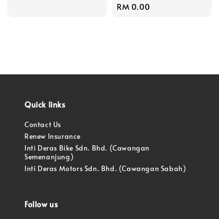
Regular
RM 0.00
price
Quick links
Contact Us
Renew Insurance
Inti Deras Bike Sdn. Bhd. (Cawangan
Semenanjung)
Inti Deras Motors Sdn. Bhd. (Cawangan Sabah)
Follow us