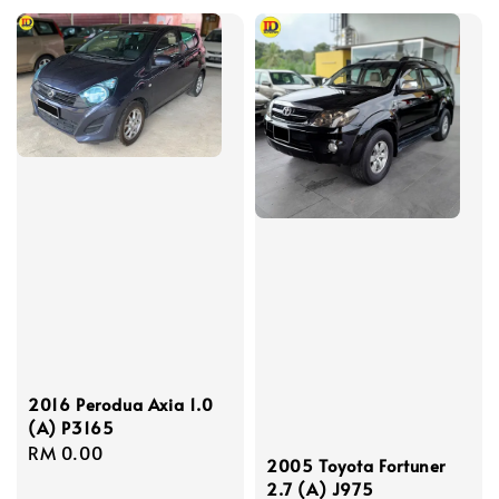
2016 Perodua Axia 1.0
(A) P3165
Regular
RM 0.00
2005 Toyota Fortuner
price
2.7 (A) J975