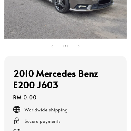
1
/
1
2010 Mercedes Benz
E200 J603
Regular
RM 0.00
price
Worldwide shipping
Secure payments