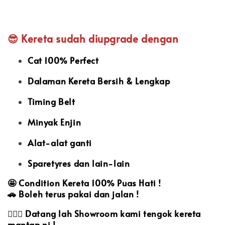
😎 Kereta sudah diupgrade dengan
Cat 100% Perfect
Dalaman Kereta Bersih & Lengkap
Timing Belt
Minyak Enjin
Alat-alat ganti
Sparetyres dan lain-lain
🤩
Condition Kereta 100% Puas Hati !
🚗
Boleh terus pakai dan jalan !
🙋🏻‍♀️
Datang lah Showroom kami tengok kereta
mantap ni !