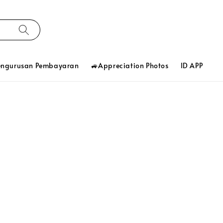
engurusan Pembayaran
🚙Appreciation Photos
ID APP